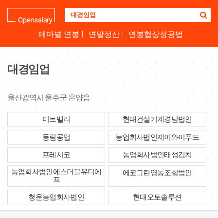
기
업
명
테마별 연봉
연말정산
연봉협상성공법
을
검
색
대경임업
하
세
요
울산광역시 울주군 온양읍
미트벨리
현대건설기계경남법인
동림공업
농업회사법인제이와이푸드
프레시코
농업회사법인태성김치
농업회사법인에스더블유디에
에코그린영농조합법인
프
청운농업회사법인
현대오토솔루션