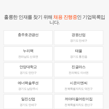
훌륭한 인재를 찾기 위해
채용 진행중
인 기업목록입
니다.
충주호관광선
경원산업
경기도 만세구
누리팩
태울
전라남도 산포면
경기도 통진읍
안양대학교
진글라스
경기도 만안구
전라북도 이서면
에너팩솔루션
시온이엔씨
경기도 남양주시
전북특별자치도 덕진구
일진산업
꺼야마을어린이집
경기도 만세구
전북특별자치도 완산구