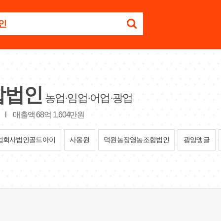
합법인
농업·임업·어업·광업
)
l
매출액 68억 1,604만원
업회사법인골드아이
사옹원
덕원농장영농조합법인
광양앵글