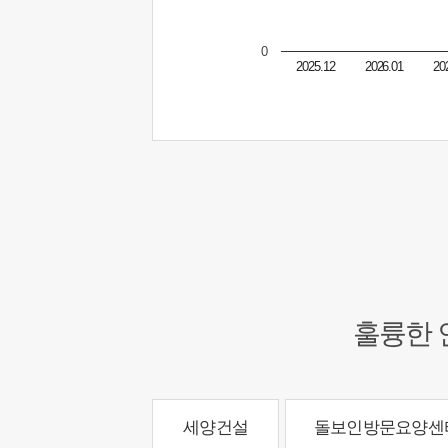
0
2025.12
2026.01
20
훌륭한 
세양건설
돌보인방문요양센