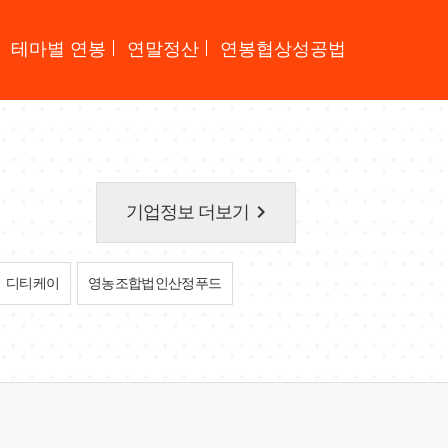
테마별 연봉
연말정산
연봉협상성공법
keyboard_arrow_right
기업정보 더보기
디티케이
영농조합법인산정푸드