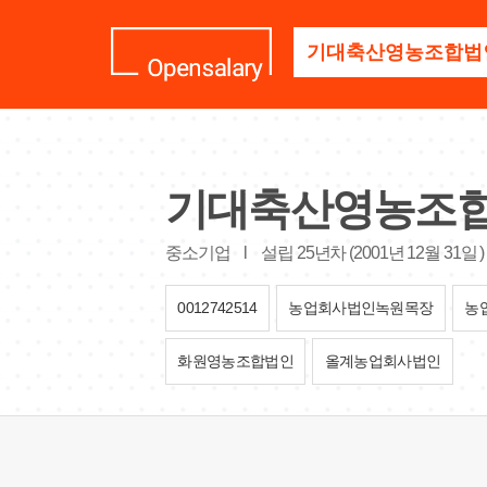
기
업
명
을
검
색
하
세
기대축산영농조
요
중소기업
l
설립 25년차 (2001년 12월 31일 
0012742514
농업회사법인녹원목장
농
화원영농조합법인
올계농업회사법인