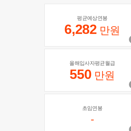
평균예상연봉
6,282
만원
올해입사자평균월급
550
만원
초임연봉
-