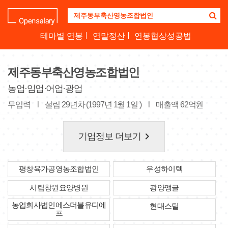
기
업
명
테마별 연봉
연말정산
연봉협상성공법
을
검
색
제주동부축산영농조합법인
하
세
농업·임업·어업·광업
요
무입력
l
설립 29년차 (1997년 1월 1일 )
l
매출액 62억원
keyboard_arrow_right
기업정보 더보기
평창육가공영농조합법인
우성하이텍
시립창원요양병원
광양앵글
농업회사법인에스더블유디에
현대스틸
프