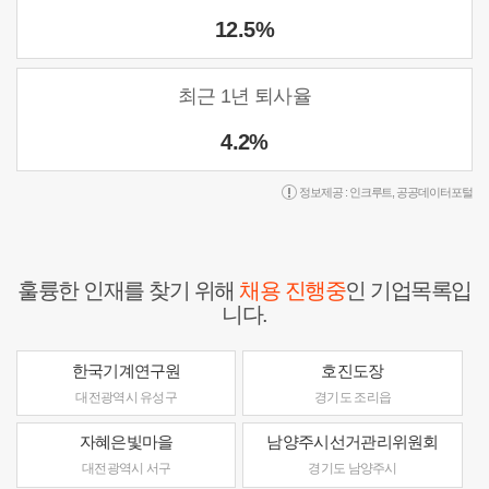
12.5%
최근 1년 퇴사율
4.2%
정보제공 :
인크루트
,
공공데이터포털
훌륭한 인재를 찾기 위해
채용 진행중
인 기업목록입
니다.
한국기계연구원
호진도장
대전광역시 유성구
경기도 조리읍
자혜은빛마을
남양주시선거관리위원회
대전광역시 서구
경기도 남양주시