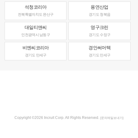
석청코리아
용연산업
전북특별자치도 완산구
경기도 청북읍
대일티앤씨
영구크린
인천광역시 남동구
경기도 수정구
비엔씨코리아
경안써머텍
경기도 만세구
경기도 만세구
Copyright ©2026 Incruit Corp. All Rights Reserved.
[문의메일보내기]