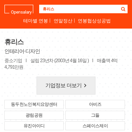
기
업
명
테마별 연봉
연말정산
연봉협상성공법
을
검
색
휴리스
하
세
인테리어·디자인
요
중소기업
l
설립 23년차 (2003년 4월 16일 )
l
매출액 4억
4,791만원
keyboard_arrow_right
기업정보 더보기
동두천노인복지요양센터
아비즈
광림공원
그들
유진아이디
스페이스제이