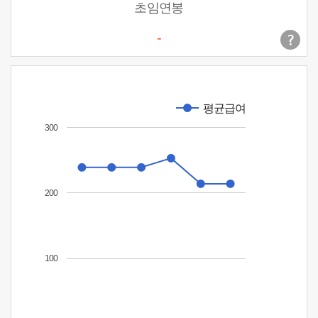
초임연봉
-
평균급여
300
200
100