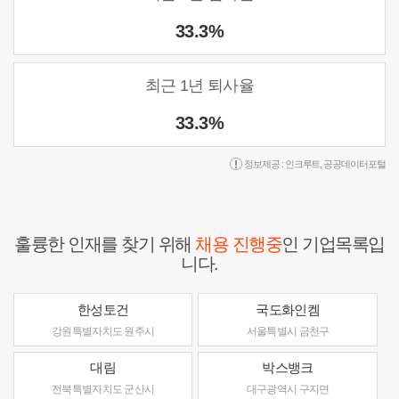
33.3%
최근 1년 퇴사율
33.3%
정보제공 :
인크루트
,
공공데이터포털
훌륭한 인재를 찾기 위해
채용 진행중
인 기업목록입
니다.
한성토건
국도화인켐
강원특별자치도 원주시
서울특별시 금천구
대림
박스뱅크
전북특별자치도 군산시
대구광역시 구지면