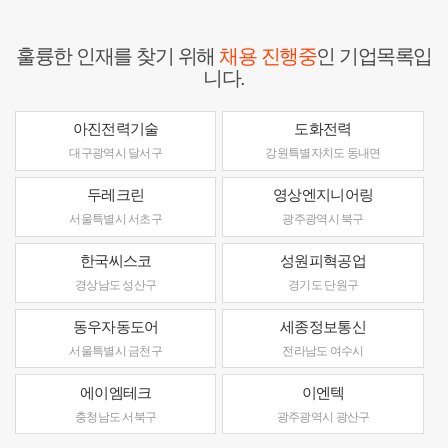
훌륭한 인재를 찾기 위해
채용 진행중
인 기업목록입
니다.
아진전력기술
도화전력
대구광역시 달서구
강원특별자치도 동내면
두레크린
영상엔지니어링
서울특별시 서초구
광주광역시 북구
한국씨스코
성원피혁공업
경상남도 성산구
경기도 단원구
동우자동도어
세종정보통신
서울특별시 금천구
전라남도 여수시
에이엠테크
이엔텍
충청남도 서북구
광주광역시 광산구