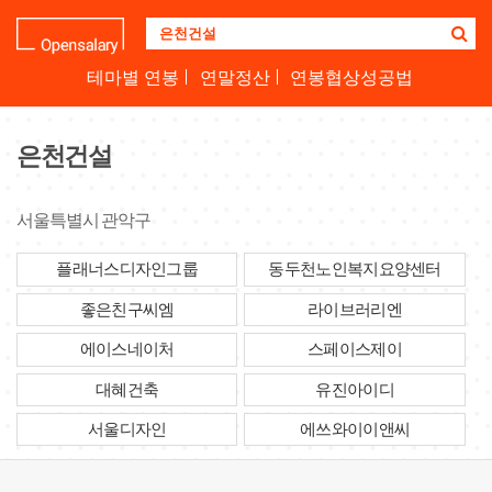
기
업
명
테마별 연봉
연말정산
연봉협상성공법
을
검
색
은천건설
하
세
요
서울특별시 관악구
플래너스디자인그룹
동두천노인복지요양센터
좋은친구씨엠
라이브러리엔
에이스네이처
스페이스제이
대혜건축
유진아이디
서울디자인
에쓰와이이앤씨