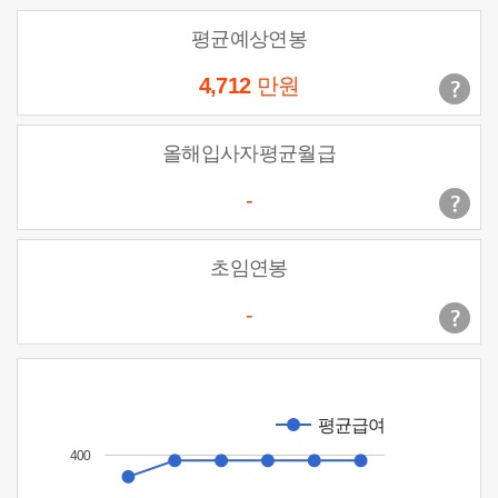
평균예상연봉
4,712
만원
올해입사자평균월급
-
초임연봉
-
평균급여
400