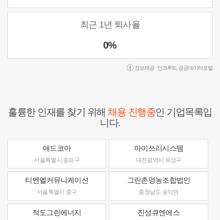
최근 1년 퇴사율
0%
정보제공 :
인크루트
,
공공데이터포털
훌륭한 인재를 찾기 위해
채용 진행중
인 기업목록입
니다.
애드코아
아이쓰리시스템
서울특별시 송파구
대전광역시 유성구
티엔엘커뮤니케이션
그린촌영농조합법인
서울특별시 중구
충청남도 송악면
적도그린에너지
진성큐엔에스