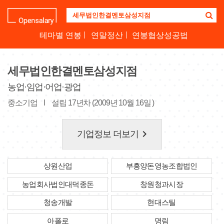
기
업
명
테마별 연봉
연말정산
연봉협상성공법
을
검
색
세무법인한결멘토삼성지점
하
세
농업·임업·어업·광업
요
중소기업
l
설립 17년차 (2009년 10월 16일 )
keyboard_arrow_right
기업정보 더보기
상원산업
부흥양돈영농조합법인
농업회사법인대덕종돈
창원청과시장
청송개발
현대스틸
아폴로
명림