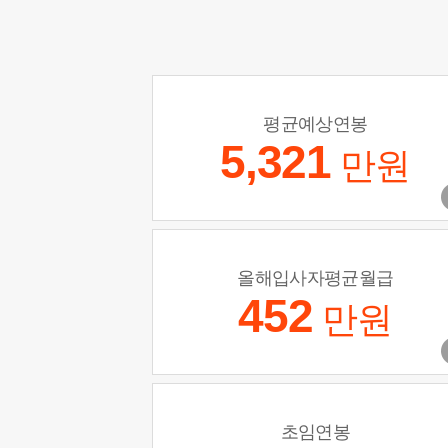
평균예상연봉
5,321
만원
올해입사자평균월급
452
만원
초임연봉