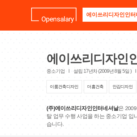
기
업
명
을
검
색
하
세
에이쓰리디자인
요
중소기업
l
설립 17년차 (2009년 8월 5일 )
l
이룸건축디자인
더홈건축
안김디자인
(주)에이쓰리디자인인터네셔날
은 20
탈 업무 수행 사업을 하는 중소기업 입니
습니다.