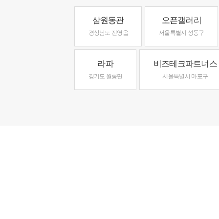
삼원동관
오픈갤러리
경상남도 진영읍
서울특별시 성동구
라파
비즈테크파트너스
경기도 월롱면
서울특별시 마포구