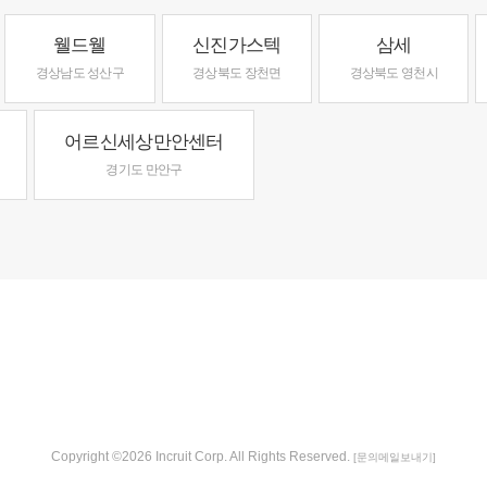
웰드웰
신진가스텍
삼세
경상남도 성산구
경상북도 장천면
경상북도 영천시
어르신세상만안센터
경기도 만안구
Copyright ©2026 Incruit Corp. All Rights Reserved.
[문의메일보내기]