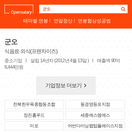
기
업
명
테마별 연봉
연말정산
연봉협상성공법
을
검
색
군오
하
세
식음료·외식(프랜차이즈)
요
중소기업
l
설립 14년차 (2012년 4월 13일 )
l
매출액 90억
8,444만원
keyboard_arrow_right
기업정보 더보기
전북한우육종협동조합
동경영등포지점
정진홈푸드
세종에스엠에스
미포
어반다이닝랩탑플레이스지점