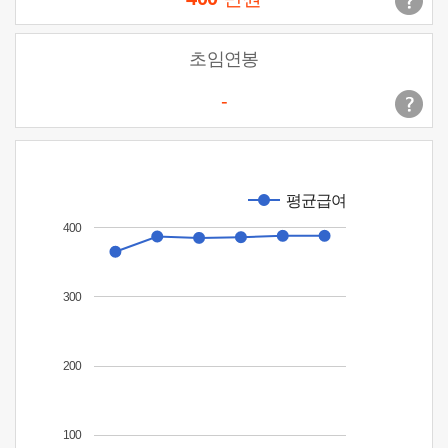
초임연봉
-
평균급여
400
300
200
100