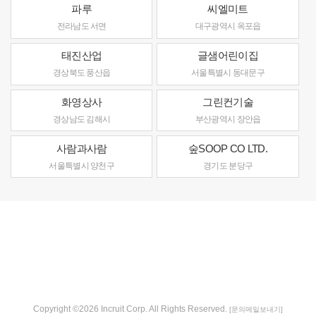
파루
씨엘미트
전라남도 서면
대구광역시 옥포읍
태진산업
글샘어린이집
경상북도 풍산읍
서울특별시 동대문구
화영상사
그린컨기술
경상남도 김해시
부산광역시 장안읍
사람과사람
숲SOOP CO LTD.
서울특별시 양천구
경기도 분당구
Copyright ©2026 Incruit Corp. All Rights Reserved.
[문의메일보내기]