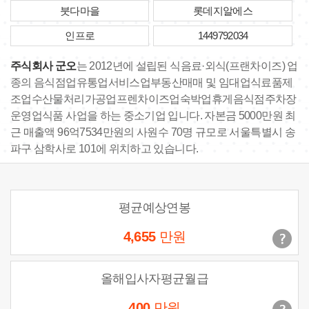
붓다마을
롯데지알에스
인프로
1449792034
주식회사 군오
는 2012년에 설립된 식음료·외식(프랜차이즈) 업
종의 음식점업유통업서비스업부동산매매 및 임대업식료품제
조업수산물처리가공업프렌차이즈업숙박업휴게음식점주차장
운영업식품 사업을 하는 중소기업 입니다. 자본금 5000만원 최
근 매출액 96억7534만원의 사원수 70명 규모로 서울특별시 송
파구 삼학사로 101에 위치하고 있습니다.
평균예상연봉
4,655
만원
올해입사자평균월급
400
만원