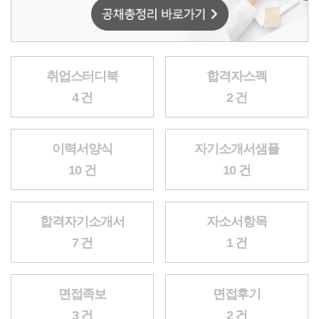
취업스터디북
합격자스펙
4 건
2 건
이력서양식
자기소개서샘플
10 건
10 건
합격자기소개서
자소서항목
7 건
1 건
면접족보
면접후기
3 건
2 건