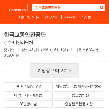
기
업
명
테마별 연봉
연말정산
연봉협상성공법
을
검
색
한국교통안전공단
하
세
정부·비영리단체
요
중기업
l
설립 45년차 (1981년 6월 1일 )
l
매출액 6,024억
3,820만원
keyboard_arrow_right
기업정보 더보기
KATRI시험연구원
재단법인 국립세계문자박물관
대덕구시니어클럽
국립소방병원
88관광개발
횡성한우협동조합