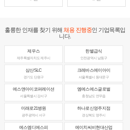
훌륭한 인재를 찾기 위해
채용 진행중
인 기업목록입
니다.
제우스
한별급식
제주특별자치도 제주시
인천광역시 남동구
삼산SLC
크레바스에이아이
경기도 단원구
서울특별시 동대문구
에스앤아이코퍼레이션
엠에스에스글로벌
서울특별시 강서구
충청남도 연무읍
미래로21병원
하나로신영주지점
광주광역시 서구
경상북도 영주시
에스엠디에스피
에이치씨비현대산업