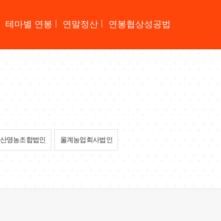
테마별 연봉
연말정산
연봉협상성공법
산영농조합법인
올계농업회사법인