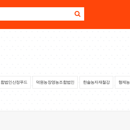
조합법인산정푸드
덕원농장영농조합법인
한솔농자재철강
형제농