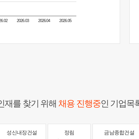
26.02
2026.03
2026.04
2026.05
인재를 찾기 위해
채용 진행중
인 기업목
성신내장건설
정림
금남종합건설