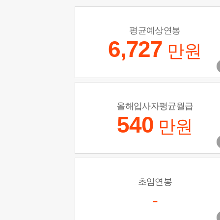
평균예상연봉
6,727
만원
올해입사자평균월급
540
만원
초임연봉
-