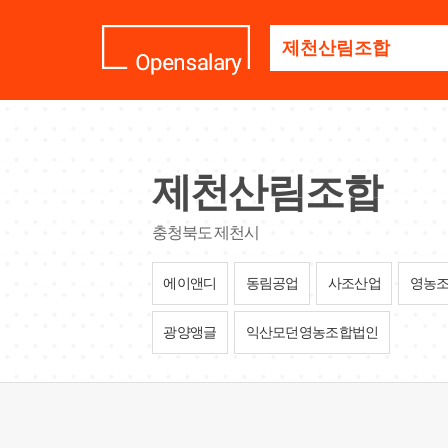
기
업
명
을
검
색
하
세
제천산림조합
요
충청북도 제천시
에이앤디
동림공업
사조산업
영농
광양앵글
익산모던영농조합법인