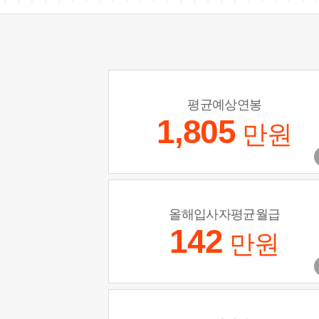
평균예상연봉
1,805
만원
올해입사자평균월급
142
만원