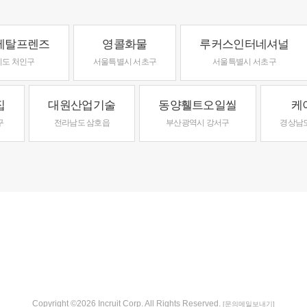
메탈프렌즈
영콜화물
루커스인터네셔널
기도 처인구
서울특별시 서초구
서울특별시 서초구
집
대원산업기술
동양휄트오일씰
케
구
전라남도 삼호읍
부산광역시 강서구
경상남
Copyright ©2026 Incruit Corp. All Rights Reserved.
[문의메일보내기]