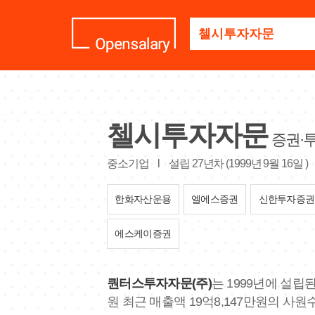
기
업
명
을
검
색
하
세
첼시투자자문
요
증권·
중소기업
l
설립 27년차 (1999년 9월 16일 )
한화자산운용
엘에스증권
신한투자증권
에스케이증권
퀀터스투자자문(주)
는 1999년에 설립
원 최근 매출액 19억8,147만원의 사