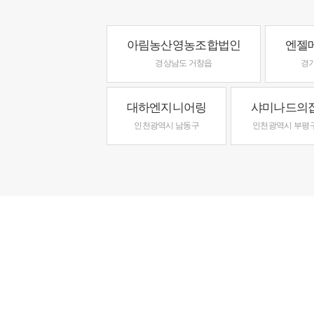
아림농산영농조합법인
엔젤
경상남도 거창읍
경
대하엔지니어링
샤미나드의
인천광역시 남동구
인천광역시 부평