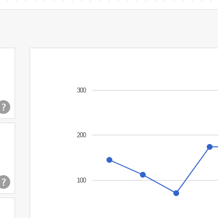
300
200
100