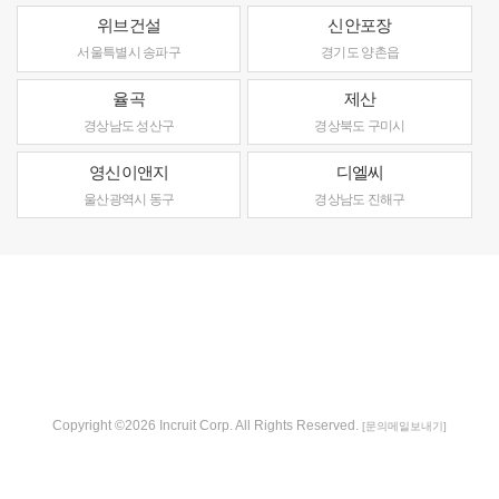
위브건설
신안포장
서울특별시 송파구
경기도 양촌읍
율곡
제산
경상남도 성산구
경상북도 구미시
영신이앤지
디엘씨
울산광역시 동구
경상남도 진해구
Copyright ©2026 Incruit Corp. All Rights Reserved.
[문의메일보내기]