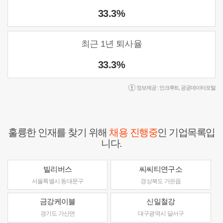
33.3%
최근 1년 퇴사율
33.3%
정보제공 :
인크루트
,
공공데이터포털
훌륭한 인재를 찾기 위해
채용 진행중
인 기업목록입
니다.
빌리버스
씨씨티연구소
서울특별시 동대문구
경상북도 가은읍
금강케이블
신일철강
경기도 가산면
대구광역시 달서구