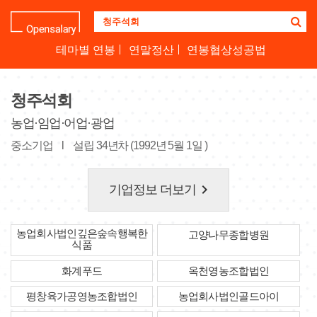
기
업
명
테마별 연봉
연말정산
연봉협상성공법
을
검
색
청주석회
하
세
농업·임업·어업·광업
요
중소기업
l
설립 34년차 (1992년 5월 1일 )
keyboard_arrow_right
기업정보 더보기
농업회사법인깊은숲속행복한
고양나무종합병원
식품
화계푸드
옥천영농조합법인
평창육가공영농조합법인
농업회사법인골드아이