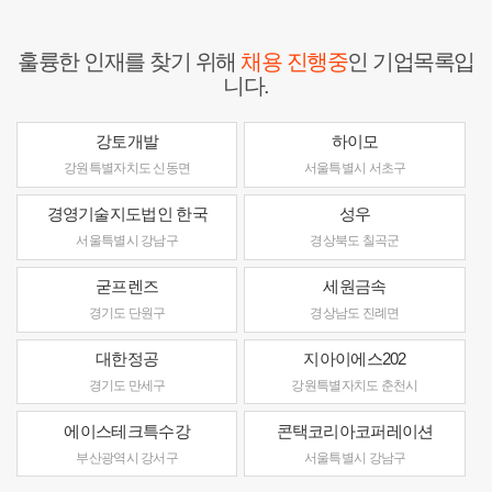
훌륭한 인재를 찾기 위해
채용 진행중
인 기업목록입
니다.
강토개발
하이모
강원특별자치도 신동면
서울특별시 서초구
경영기술지도법인 한국
성우
서울특별시 강남구
경상북도 칠곡군
굳프렌즈
세원금속
경기도 단원구
경상남도 진례면
대한정공
지아이에스202
경기도 만세구
강원특별자치도 춘천시
에이스테크특수강
콘택코리아코퍼레이션
부산광역시 강서구
서울특별시 강남구