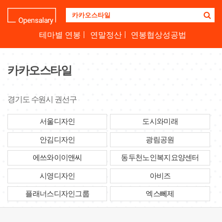
기
업
명
테마별 연봉
연말정산
연봉협상성공법
을
검
색
카카오스타일
하
세
요
경기도 수원시 권선구
서울디자인
도시와미래
안김디자인
광림공원
에쓰와이이앤씨
동두천노인복지요양센터
시영디자인
아비즈
플래너스디자인그룹
엑스뻬제