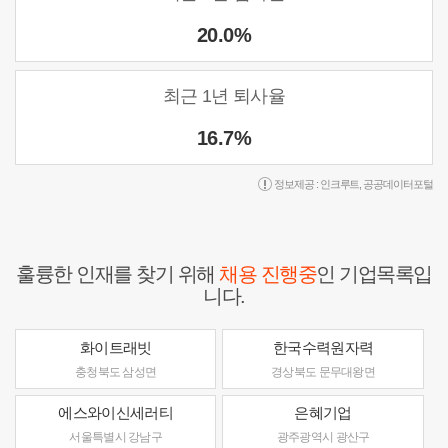
20.0%
최근 1년 퇴사율
16.7%
정보제공 :
인크루트
,
공공데이터포털
훌륭한 인재를 찾기 위해
채용 진행중
인 기업목록입
니다.
화이트래빗
한국수력원자력
충청북도 삼성면
경상북도 문무대왕면
에스와이신세러티
은혜기업
서울특별시 강남구
광주광역시 광산구