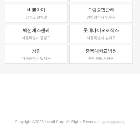
비엘아이
수림종합관리
경기도 탄현면
인천광역시 연수구
백산에스앤씨
롯데바이오로직스
서울특별시 중랑구
서울특별시 송파구
창림
충북대학교병원
대구광역시 달서구
충청북도 서원구
Copyright ©2026 Incruit Corp. All Rights Reserved.
[문의메일보내기]