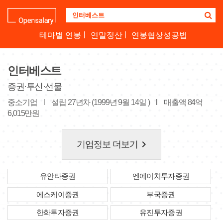
기
업
명
테마별 연봉
연말정산
연봉협상성공법
을
검
색
인터베스트
하
세
증권·투신·선물
요
중소기업
l
설립 27년차 (1999년 9월 14일 )
l
매출액 84억
6,015만원
keyboard_arrow_right
기업정보 더보기
유안타증권
엔에이치투자증권
에스케이증권
부국증권
한화투자증권
유진투자증권