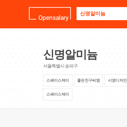
기
업
명
을
검
색
하
세
신명알미늄
요
서울특별시 송파구
스페이스제이
좋은친구씨엠
시영디자인
스페이스제이