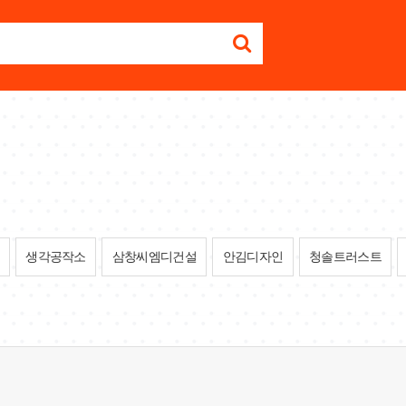
생각공작소
삼창씨엠디건설
안김디자인
청솔트러스트