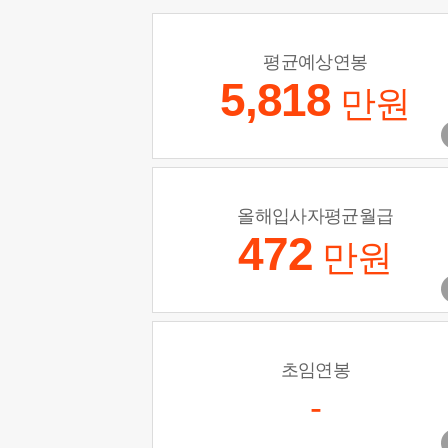
평균예상연봉
5,818
만원
올해입사자평균월급
472
만원
초임연봉
-