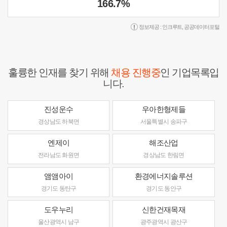
166.7%
정보제공 :
인크루트
,
공공데이터포털
훌륭한 인재를 찾기 위해
채용 진행중
인 기업목록입
니다.
진성운수
우아한형제들
경상남도 하북면
서울특별시 송파구
엔제이
해조산업
전라남도 화원면
경상남도 한림면
앰앰아이
환경에너지솔루션
경기도 동탄구
경기도 동안구
도우누리
신한건재목재
울산광역시 남구
광주광역시 광산구