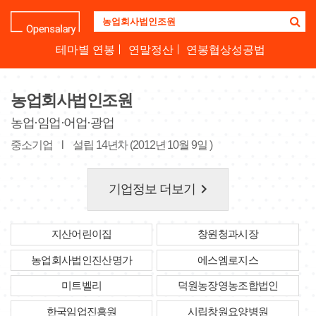
기
업
명
테마별 연봉
연말정산
연봉협상성공법
을
검
색
농업회사법인조원
하
세
농업·임업·어업·광업
요
중소기업
l
설립 14년차 (2012년 10월 9일 )
keyboard_arrow_right
기업정보 더보기
지산어린이집
창원청과시장
농업회사법인진산명가
에스엠로지스
미트벨리
덕원농장영농조합법인
한국임업진흥원
시립창원요양병원