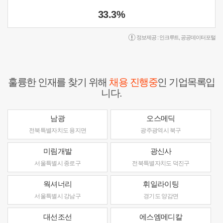
33.3%
정보제공 :
인크루트
,
공공데이터포털
훌륭한 인재를 찾기 위해
채용 진행중
인 기업목록입
니다.
남광
오스메딕
전북특별자치도 용지면
광주광역시 북구
미림개발
광신사
서울특별시 종로구
전북특별자치도 덕진구
웍셔너리
휘일라이팅
서울특별시 강남구
경기도 양감면
대선조선
에스엠메디칼