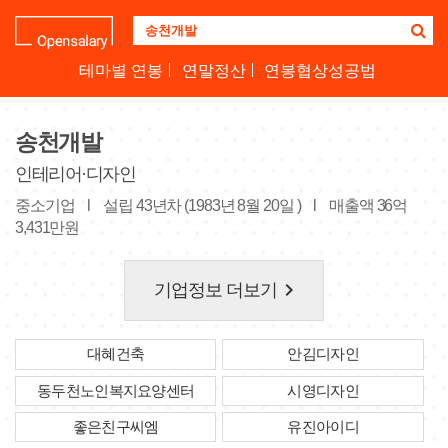
기
업
명
테마별 연봉
연말정산
연봉협상성공법
을
검
색
송천개발
하
세
인테리어·디자인
요
중소기업
l
설립 43년차 (1983년 8월 20일 )
l
매출액 36억
3,431만원
keyboard_arrow_right
기업정보 더보기
대혜건축
안김디자인
동두천노인복지요양센터
시영디자인
좋은친구씨엠
유진아이디