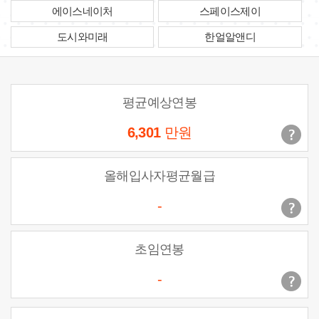
에이스네이처
스페이스제이
도시와미래
한얼알앤디
평균예상연봉
6,301
만원
올해입사자평균월급
-
초임연봉
-