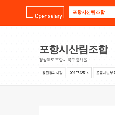
기
업
명
을
검
색
하
세
포항시산림조합
요
경상북도 포항시 북구 흥해읍
창원청과시장
0012742514
올품사벌부