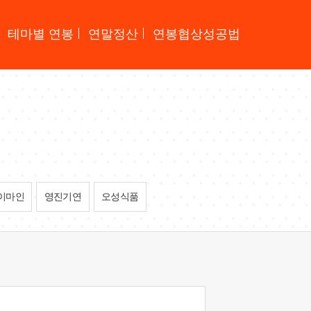
테마별 연봉
연말정산
연봉협상성공법
이마인
영진기연
오성식품