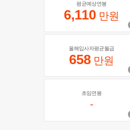
평균예상연봉
6,110
만원
올해입사자평균월급
658
만원
초임연봉
-