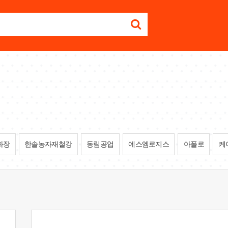
화장
한솔농자재철강
동림공업
에스엠로지스
아폴로
케