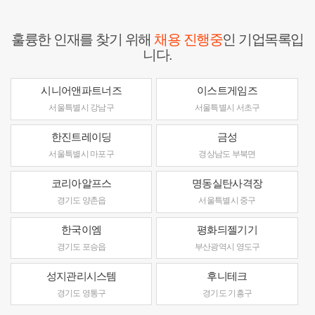
훌륭한 인재를 찾기 위해
채용 진행중
인 기업목록입
니다.
시니어앤파트너즈
이스트게임즈
서울특별시 강남구
서울특별시 서초구
한진트레이딩
금성
서울특별시 마포구
경상남도 부북면
코리아알프스
명동실탄사격장
경기도 양촌읍
서울특별시 중구
한국이엠
평화듸젤기기
경기도 포승읍
부산광역시 영도구
성지관리시스템
후니테크
경기도 영통구
경기도 기흥구