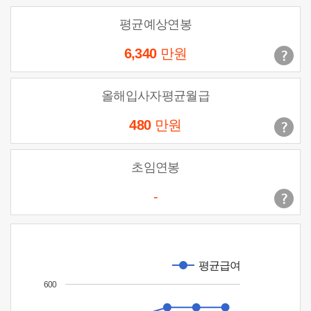
평균예상연봉
6,340
만원
올해입사자평균월급
480
만원
초임연봉
-
평균급여
600