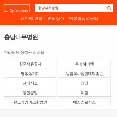
기
업
명
테마별 연봉
연말정산
연봉협상성공법
을
검
색
충남나무병원
하
세
요
전라남도 장성군 장성읍
한국석유공사
우성하이텍
영동농기계
농업회사법인대덕종돈
프레시코
장남
동인공업
이담
한도래영어조합법인
에스엠로지스