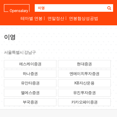
기
업
명
테마별 연봉
연말정산
연봉협상성공법
을
검
색
이영
하
세
요
서울특별시 강남구
에스케이증권
현대증권
하나증권
엔에이치투자증권
유안타증권
KB자산운용
엘에스증권
유진투자증권
부국증권
카카오페이증권