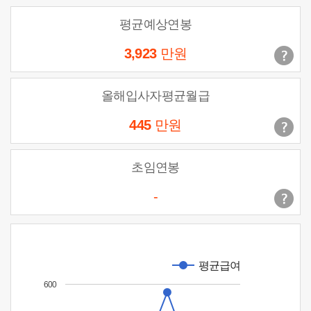
평균예상연봉
3,923
만원
올해입사자평균월급
445
만원
초임연봉
-
평균급여
600