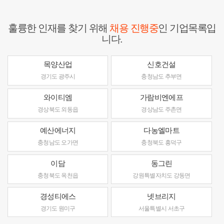
훌륭한 인재를 찾기 위해
채용 진행중
인 기업목록입
니다.
목양산업
신호건설
경기도 광주시
충청남도 추부면
와이티엠
가람비엔에프
경상북도 외동읍
경상남도 주촌면
예산에너지
다농엘마트
충청남도 오가면
충청북도 흥덕구
이담
동그린
충청북도 옥천읍
강원특별자치도 강동면
경성티에스
넷브리지
경기도 원미구
서울특별시 서초구