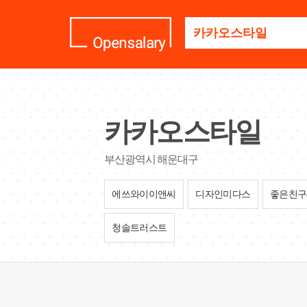
기
업
명
을
검
색
하
세
카카오스타일
요
부산광역시 해운대구
에쓰와이이앤씨
디자인미다스
좋은친구
청솔트러스트