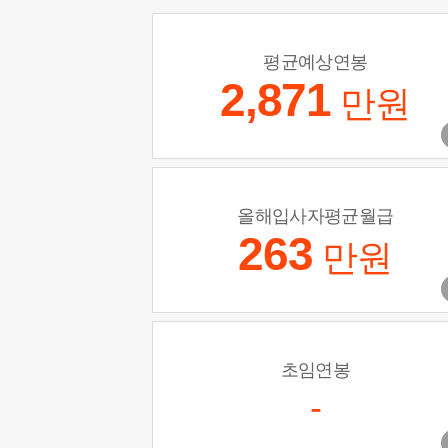
평균예상연봉
2,871
만원
올해입사자평균월급
263
만원
초임연봉
-