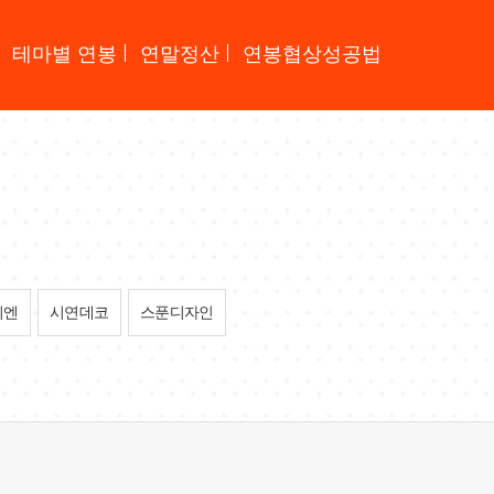
테마별 연봉
연말정산
연봉협상성공법
리엔
시연데코
스푼디자인