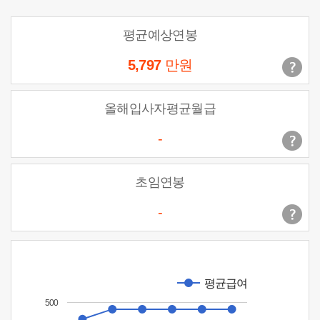
평균예상연봉
5,797
만원
올해입사자평균월급
-
초임연봉
-
평균급여
500