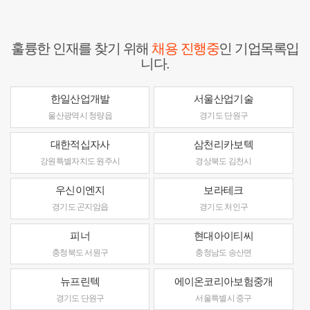
훌륭한 인재를 찾기 위해
채용 진행중
인 기업목록입
니다.
한일산업개발
서울산업기술
울산광역시 청량읍
경기도 단원구
대한적십자사
삼천리카보텍
강원특별자치도 원주시
경상북도 김천시
우신이엔지
보라테크
경기도 곤지암읍
경기도 처인구
피너
현대아이티씨
충청북도 서원구
충청남도 송산면
뉴프린텍
에이온코리아보험중개
경기도 단원구
서울특별시 중구