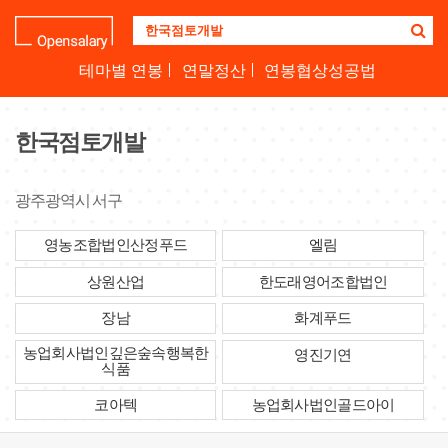
기
업
명
테마별 연봉
연말정산
연봉협상성공법
을
검
색
한국점토개발
하
세
요
광주광역시 서구
영농조합법인산정푸드
엘림
상원산업
한도래영어조합법인
장남
화계푸드
농업회사법인깊은숲속행복한
영진기연
식품
코아텍
농업회사법인골드아이