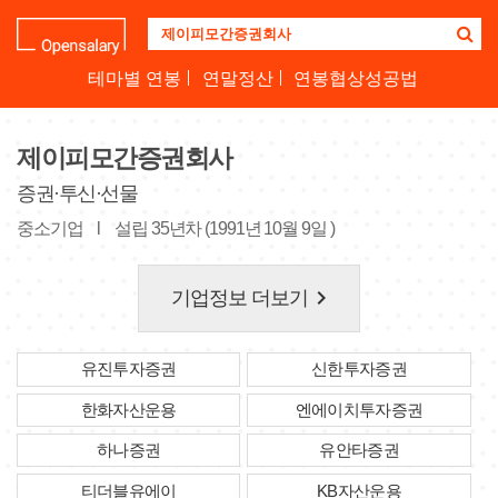
기
업
명
테마별 연봉
연말정산
연봉협상성공법
을
검
색
제이피모간증권회사
하
세
증권·투신·선물
요
중소기업
l
설립 35년차 (1991년 10월 9일 )
keyboard_arrow_right
기업정보 더보기
유진투자증권
신한투자증권
한화자산운용
엔에이치투자증권
하나증권
유안타증권
티더블유에이
KB자산운용