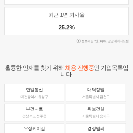
최근 1년 퇴사율
25.2%
정보제공 :
인크루트
,
공공데이터포털
훌륭한 인재를 찾기 위해
채용 진행중
인 기업목록입
니다.
한일통신
대덕정밀
대전광역시 유성구
서울특별시 금천구
부건니트
위브건설
경상북도 성주읍
서울특별시 송파구
우성케미칼
경성엠씨