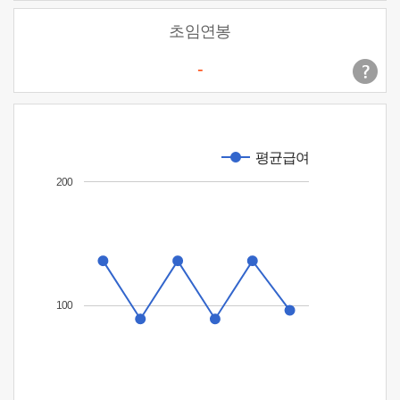
초임연봉
-
평균급여
200
100