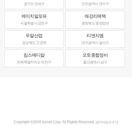
경기도 만세구
인천광역시 연수구
에이치알포유
애강리메텍
서울특별시 금천구
충청북도 중앙탑면
두알산업
티앤지엠
경상북도 고경면
대구광역시 달서구
킴스메디칼
오토종합정비
전북특별자치도 덕진구
울산광역시 남구
Copyright ©2026 Incruit Corp. All Rights Reserved.
[문의메일보내기]