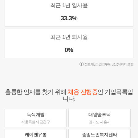
최근 1년 입사율
33.3%
최근 1년 퇴사율
0%
정보제공 :
인크루트
,
공공데이터포털
훌륭한 인재를 찾기 위해
채용 진행중
인 기업목록입
니다.
녹색개발
대양솔루텍
서울특별시 금천구
경기도 시흥시
케이엔유통
중앙노인복지센타