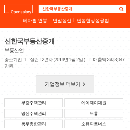
기
업
명
테마별 연봉
연말정산
연봉협상성공법
을
검
색
신한국부동산중개
하
세
부동산업
요
중소기업
l
설립 12년차 (2014년 1월 2일 )
l
매출액 3억 8,047
만원
keyboard_arrow_right
기업정보 더보기
부강주택관리
에이제이대원
명신주택관리
토홍
동우종합관리
소유파트너스