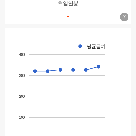
초임연봉
-
평균급여
400
300
200
100