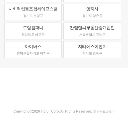
사회적협동조합세이프스쿨
양지사
경기도 분당구
경기도 양촌읍
드림컴퍼니
칸엠앤씨부동산중개법인
경상남도 상북면
서울특별시 강남구
아이버스
지티에스이엔지
전북특별자치도 덕진구
경기도 효행구
Copyright ©2026 Incruit Corp. All Rights Reserved.
[문의메일보내기]