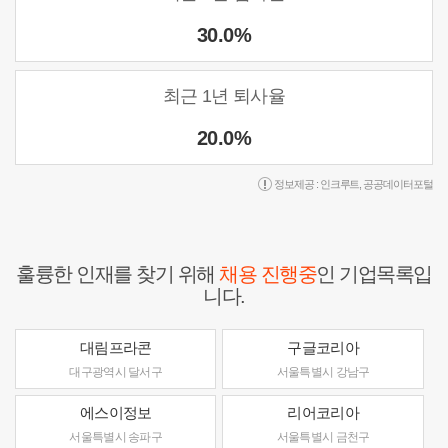
30.0%
최근 1년 퇴사율
20.0%
정보제공 :
인크루트
,
공공데이터포털
훌륭한 인재를 찾기 위해
채용 진행중
인 기업목록입
니다.
대림프라콘
구글코리아
대구광역시 달서구
서울특별시 강남구
에스이정보
리어코리아
서울특별시 송파구
서울특별시 금천구