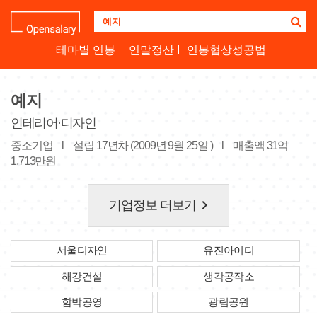
기
업
명
테마별 연봉
연말정산
연봉협상성공법
을
검
색
예지
하
세
인테리어·디자인
요
중소기업
l
설립 17년차 (2009년 9월 25일 )
l
매출액 31억
1,713만원
keyboard_arrow_right
기업정보 더보기
서울디자인
유진아이디
해강건설
생각공작소
함박공영
광림공원