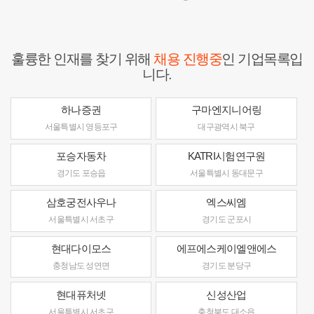
훌륭한 인재를 찾기 위해
채용 진행중
인 기업목록입
니다.
하나증권
구마엔지니어링
서울특별시 영등포구
대구광역시 북구
포승자동차
KATRI시험연구원
경기도 포승읍
서울특별시 동대문구
삼호궁전사우나
엑스씨엠
서울특별시 서초구
경기도 군포시
현대다이모스
에프에스케이엘앤에스
충청남도 성연면
경기도 분당구
현대퓨처넷
신성산업
서울특별시 서초구
충청북도 대소읍