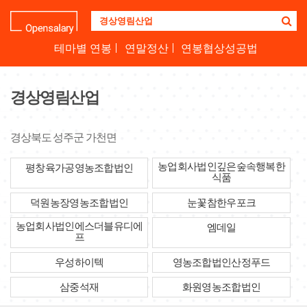
기
업
명
테마별 연봉
연말정산
연봉협상성공법
을
검
색
경상영림산업
하
세
요
경상북도 성주군 가천면
농업회사법인깊은숲속행복한
평창육가공영농조합법인
식품
덕원농장영농조합법인
눈꽃참한우포크
농업회사법인에스더블유디에
엠데일
프
우성하이텍
영농조합법인산정푸드
삼중석재
화원영농조합법인