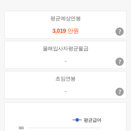
평균예상연봉
3,019
만원
올해입사자평균월급
-
초임연봉
-
평균급여
300