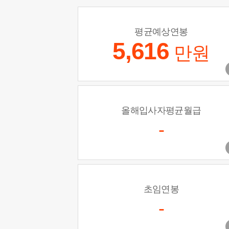
평균예상연봉
5,616
만원
올해입사자평균월급
-
초임연봉
-