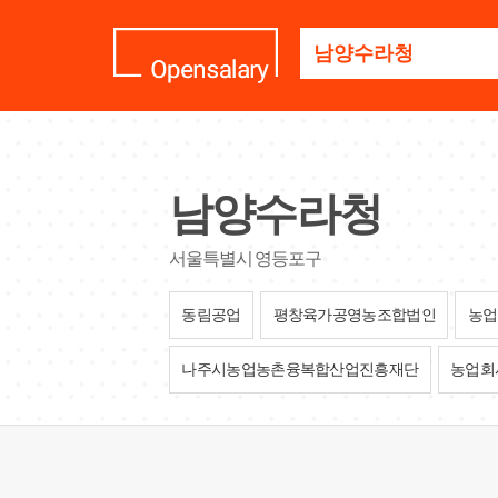
기
업
명
을
검
색
하
세
남양수라청
요
서울특별시 영등포구
동림공업
평창육가공영농조합법인
농업
나주시농업농촌융복합산업진흥재단
농업회