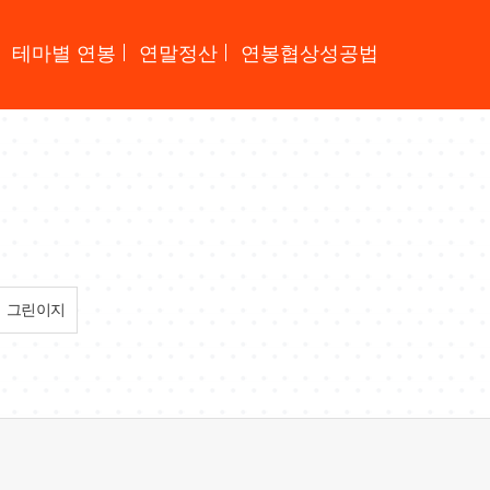
테마별 연봉
연말정산
연봉협상성공법
그린이지