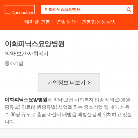
기
업
명
테마별 연봉
연말정산
연봉협상성공법
을
검
색
이화피닉스요양병원
하
세
의약·보건·사회복지
요
중소기업
keyboard_arrow_right
기업정보 더보기
이화피닉스요양병원
은 의약·보건·사회복지 업종의 의료(병원
종류별) 의료(병원종류별) 사업을 하는 중소기업 입니다. 사원
수 80명 규모로 충남 아산시 배방읍 배방산길에 위치하고 있습
니다.