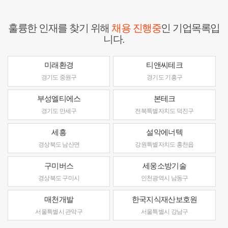
훌륭한 인재를 찾기 위해
채용 진행중
인 기업목록입
니다.
미래환경
티앤씨테크
경기도 중원구
경기도 기흥구
부성엘티에스
본테크
경기도 만세구
전북특별자치도 덕진구
세흥
설악에너텍
경상북도 남산면
강원특별자치도 홍천읍
구미버스
세웅소방기술
경상북도 구미시
인천광역시 남동구
매천개발
한국지식재산보호원
서울특별시 관악구
서울특별시 강남구