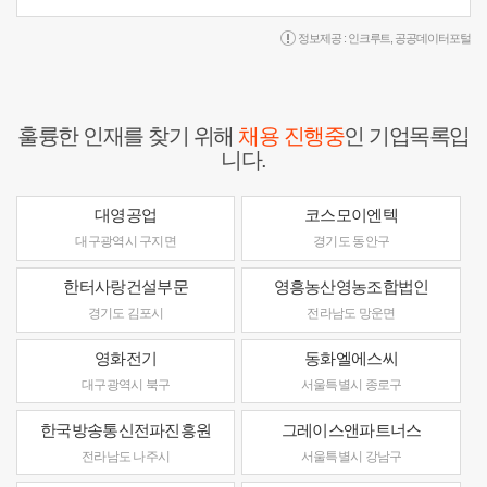
정보제공 :
인크루트
,
공공데이터포털
훌륭한 인재를 찾기 위해
채용 진행중
인 기업목록입
니다.
대영공업
코스모이엔텍
대구광역시 구지면
경기도 동안구
한터사랑건설부문
영흥농산영농조합법인
경기도 김포시
전라남도 망운면
영화전기
동화엘에스씨
대구광역시 북구
서울특별시 종로구
한국방송통신전파진흥원
그레이스앤파트너스
전라남도 나주시
서울특별시 강남구