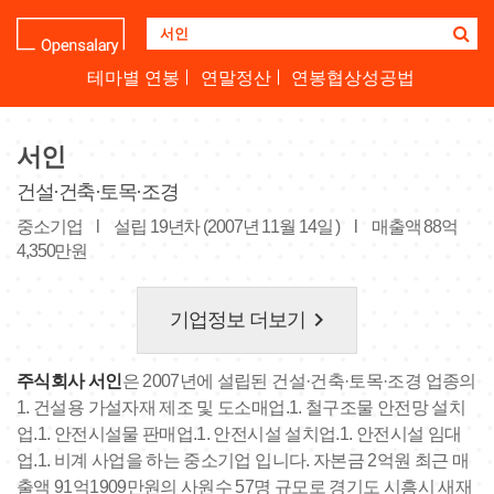
기
업
명
테마별 연봉
연말정산
연봉협상성공법
을
검
색
서인
하
세
건설·건축·토목·조경
요
중소기업
l
설립 19년차 (2007년 11월 14일 )
l
매출액 88억
4,350만원
keyboard_arrow_right
기업정보 더보기
주식회사 서인
은 2007년에 설립된 건설·건축·토목·조경 업종의
1. 건설용 가설자재 제조 및 도소매업.1. 철구조물 안전망 설치
업.1. 안전시설물 판매업.1. 안전시설 설치업.1. 안전시설 임대
업.1. 비계 사업을 하는 중소기업 입니다. 자본금 2억원 최근 매
출액 91억1909만원의 사원수 57명 규모로 경기도 시흥시 새재