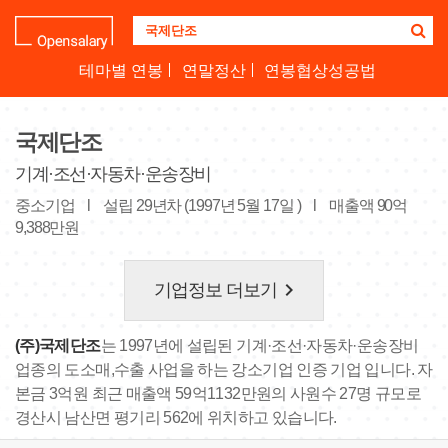
기
업
명
테마별 연봉
연말정산
연봉협상성공법
을
검
색
국제단조
하
세
기계·조선·자동차·운송장비
요
중소기업
l
설립 29년차 (1997년 5월 17일 )
l
매출액 90억
9,388만원
keyboard_arrow_right
기업정보 더보기
(주)국제단조
는 1997년에 설립된 기계·조선·자동차·운송장비
업종의 도소매,수출 사업을 하는 강소기업 인증 기업 입니다. 자
본금 3억원 최근 매출액 59억1132만원의 사원수 27명 규모로
경산시 남산면 평기리 562에 위치하고 있습니다.