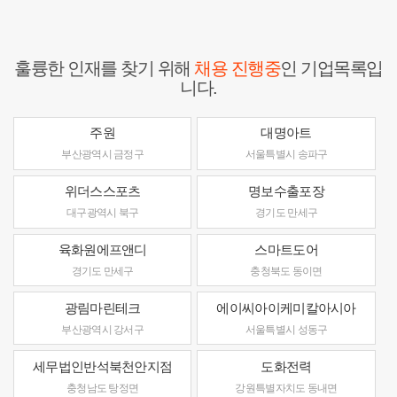
훌륭한 인재를 찾기 위해
채용 진행중
인 기업목록입
니다.
주원
대명아트
부산광역시 금정구
서울특별시 송파구
위더스스포츠
명보수출포장
대구광역시 북구
경기도 만세구
육화원에프앤디
스마트도어
경기도 만세구
충청북도 동이면
광림마린테크
에이씨아이케미칼아시아
부산광역시 강서구
서울특별시 성동구
세무법인반석북천안지점
도화전력
충청남도 탕정면
강원특별자치도 동내면