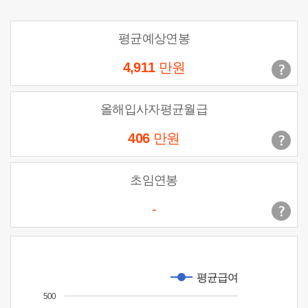
평균예상연봉
4,911
만원
올해입사자평균월급
406
만원
초임연봉
-
평균급여
500