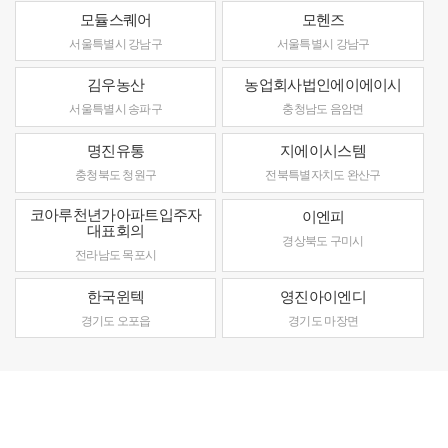
모듈스퀘어
모헨즈
서울특별시 강남구
서울특별시 강남구
김우농산
농업회사법인에이에이시
서울특별시 송파구
충청남도 음암면
명진유통
지에이시스템
충청북도 청원구
전북특별자치도 완산구
코아루천년가아파트입주자
이엔피
대표회의
경상북도 구미시
전라남도 목포시
한국윈텍
영진아이엔디
경기도 오포읍
경기도 마장면