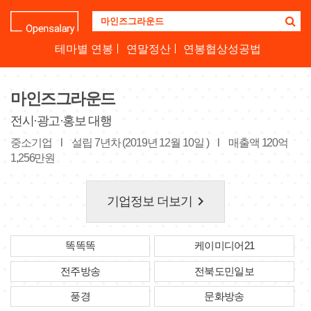
기
업
명
테마별 연봉
연말정산
연봉협상성공법
을
검
색
마인즈그라운드
하
세
전시·광고·홍보 대행
요
중소기업
l
설립 7년차 (2019년 12월 10일 )
l
매출액 120억
1,256만원
keyboard_arrow_right
기업정보 더보기
똑똑똑
케이미디어21
전주방송
전북도민일보
풍경
문화방송