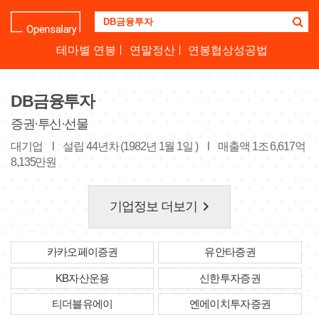
기
업
명
테마별 연봉
연말정산
연봉협상성공법
을
검
색
DB금융투자
하
세
증권·투신·선물
요
대기업
l
설립 44년차 (1982년 1월 1일 )
l
매출액 1조 6,617억
8,135만원
keyboard_arrow_right
기업정보 더보기
카카오페이증권
유안타증권
KB자산운용
신한투자증권
티더블유에이
엔에이치투자증권