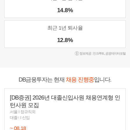
14.8%
최근 1년 퇴사율
12.8%
정보제공 :
인크루트
,
공공데이터포털
DB금융투자는 현재
채용 진행중
입니다.
[DB증권] 2026년 대졸신입사원 채용연계형 인
턴사원 모집
서울
l
정규직외
대졸↑
l
신입
~ 08.18