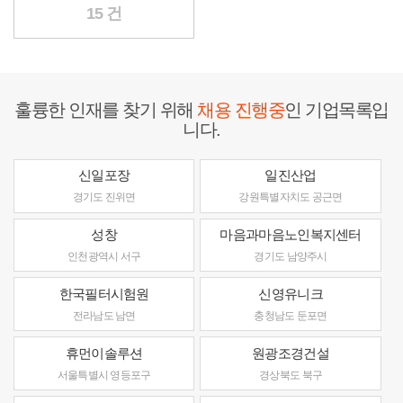
15 건
훌륭한 인재를 찾기 위해
채용 진행중
인 기업목록입
니다.
신일포장
일진산업
경기도 진위면
강원특별자치도 공근면
성창
마음과마음노인복지센터
인천광역시 서구
경기도 남양주시
한국필터시험원
신영유니크
전라남도 남면
충청남도 둔포면
휴먼이솔루션
원광조경건설
서울특별시 영등포구
경상북도 북구