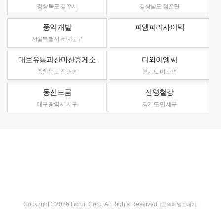
경상북도 경주시
경상남도 정촌면
풍익개발
피엠피리사이텍
서울특별시 서대문구
대보유통괴산마산휴게소
디와이엠씨
충청북도 장연면
경기도 마도면
동진도금
진영철강
대구광역시 서구
경기도 만세구
Copyright ©2026 Incruit Corp. All Rights Reserved.
[문의메일보내기]