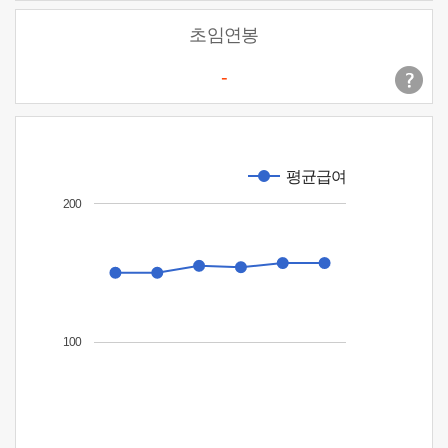
초임연봉
-
평균급여
200
100