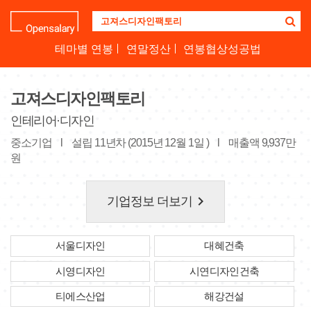
기
업
명
테마별 연봉
연말정산
연봉협상성공법
을
검
색
고져스디자인팩토리
하
세
인테리어·디자인
요
중소기업
l
설립 11년차 (2015년 12월 1일 )
l
매출액 9,937만
원
keyboard_arrow_right
기업정보 더보기
서울디자인
대혜건축
시영디자인
시연디자인건축
티에스산업
해강건설