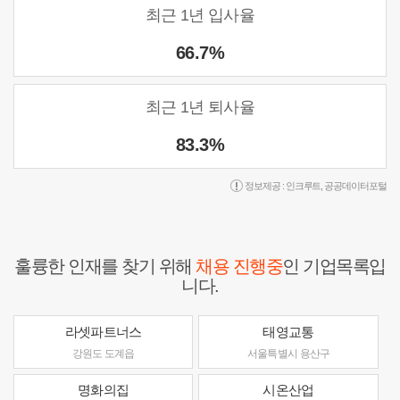
최근 1년 입사율
66.7%
최근 1년 퇴사율
83.3%
정보제공 :
인크루트
,
공공데이터포털
훌륭한 인재를 찾기 위해
채용 진행중
인 기업목록입
니다.
라셋파트너스
태영교통
강원도 도계읍
서울특별시 용산구
명화의집
시온산업