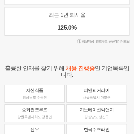
최근 1년 퇴사율
125.0%
정보제공 :
인크루트
,
공공데이터포털
훌륭한 인재를 찾기 위해
채용 진행중
인 기업목록입
니다.
지산식품
피앤피커리어
경상남도 수동면
서울특별시 마포구
승화썬크루즈
지노베이션씨앤지
강원특별자치도 강동면
경상남도 성산구
선우
한국쉬즈라인