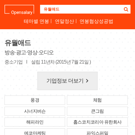
기
업
명
테마별 연봉
연말정산
연봉협상성공법
을
검
색
유월애드
하
세
방송·광고·영상·오디오
요
중소기업
l
설립 11년차 (2015년 7월 21일 )
keyboard_arrow_right
기업정보 더보기
풍경
체험
시너지버슨
큰그림
해피라인
홉스코치코리아 유한회사
에코마케팅
파익스퍼밀