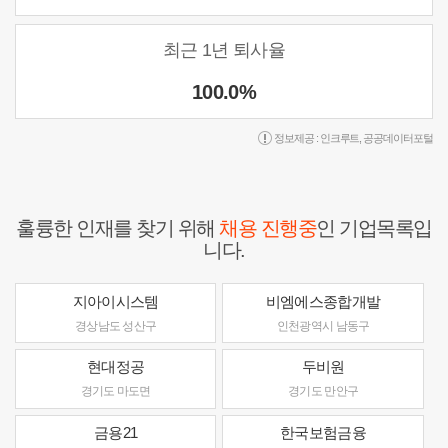
최근 1년 퇴사율
100.0%
정보제공 :
인크루트
,
공공데이터포털
훌륭한 인재를 찾기 위해
채용 진행중
인 기업목록입
니다.
지아이시스템
비엠에스종합개발
경상남도 성산구
인천광역시 남동구
현대정공
두비원
경기도 마도면
경기도 만안구
금용21
한국보험금융