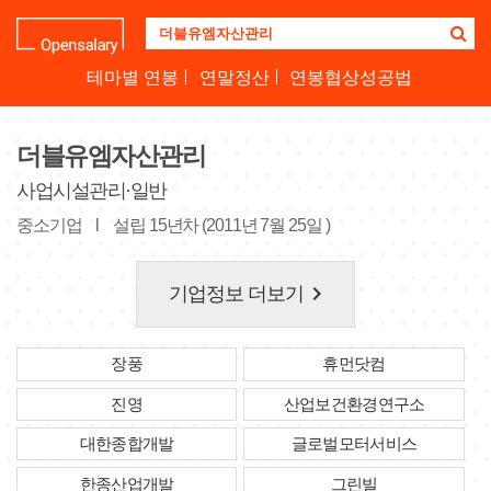
기
업
명
테마별 연봉
연말정산
연봉협상성공법
을
검
색
더블유엠자산관리
하
세
사업시설관리·일반
요
중소기업
l
설립 15년차 (2011년 7월 25일 )
keyboard_arrow_right
기업정보 더보기
장풍
휴먼닷컴
진영
산업보건환경연구소
대한종합개발
글로벌모터서비스
한종산업개발
그린빌