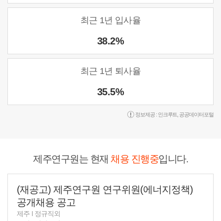
최근 1년 입사율
38.2%
최근 1년 퇴사율
35.5%
정보제공 :
인크루트
,
공공데이터포털
제주연구원는 현재
채용 진행중
입니다.
(재공고) 제주연구원 연구위원(에너지정책)
공개채용 공고
제주
l
정규직외