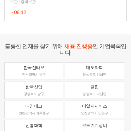
무관
l
경력무관
~ 08.12
훌륭한 인재를 찾기 위해
채용 진행중
인 기업목록입
니다.
한국진타오
대도화학
인천광역시 중구
경상북도 선남면
한국산업
클린
경상북도 남구
경상북도 다산면
대영테크
이알지서비스
인천광역시 미추홀구
인천광역시 남동구
신흥화학
코드기계정비