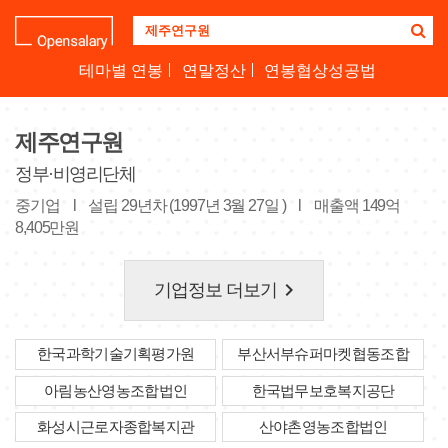
기
업
명
테마별 연봉
연말정산
연봉협상성공법
을
검
색
제주연구원
하
세
정부·비영리단체
요
중기업
l
설립 29년차 (1997년 3월 27일 )
l
매출액 149억
8,405만원
keyboard_arrow_right
기업정보 더보기
한국과학기술기획평가원
부산서부슈퍼마켓협동조합
아림농산영농조합법인
한국법무보호복지공단
화성시근로자종합복지관
산야촌영농조합법인