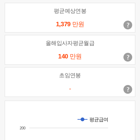
평균예상연봉
1,379
만원
올해입사자평균월급
140
만원
초임연봉
-
평균급여
200