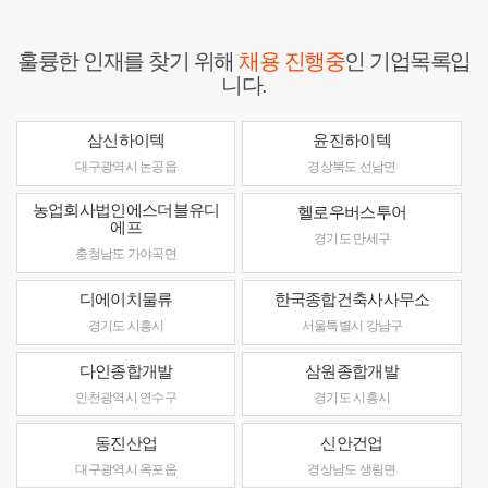
훌륭한 인재를 찾기 위해
채용 진행중
인 기업목록입
니다.
삼신하이텍
윤진하이텍
대구광역시 논공읍
경상북도 선남면
농업회사법인에스더블유디
헬로우버스투어
에프
경기도 만세구
충청남도 가야곡면
디에이치물류
한국종합건축사사무소
경기도 시흥시
서울특별시 강남구
다인종합개발
삼원종합개발
인천광역시 연수구
경기도 시흥시
동진산업
신안건업
대구광역시 옥포읍
경상남도 생림면