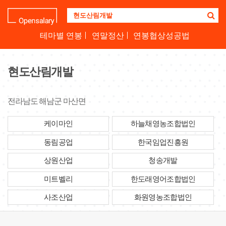
기
업
명
테마별 연봉
연말정산
연봉협상성공법
을
검
색
현도산림개발
하
세
요
전라남도 해남군 마산면
케이마인
하늘채영농조합법인
동림공업
한국임업진흥원
상원산업
청송개발
미트벨리
한도래영어조합법인
사조산업
화원영농조합법인