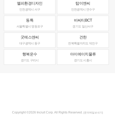
엘피환경디자인
탑이엔씨
인천광역시 서구
인천광역시 연수구
동특
비씨티BCT
서울특별시 영등포구
경기도 일산서구
굿에스앤씨
건한
대구광역시 동구
전북특별자치도 덕진구
행복운수
아이에이치물류
경기도 구리시
경기도 시흥시
Copyright ©2026 Incruit Corp. All Rights Reserved.
[문의메일보내기]