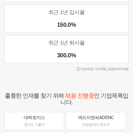
최근 1년 입사율
150.0%
최근 1년 퇴사율
300.0%
정보제공 :
인크루트
,
공공데이터포털
훌륭한 인재를 찾기 위해
채용 진행중
인 기업목록입
니다.
대박로지스
에드이앤씨ADENC
경기도 기흥구
인천광역시 연수구