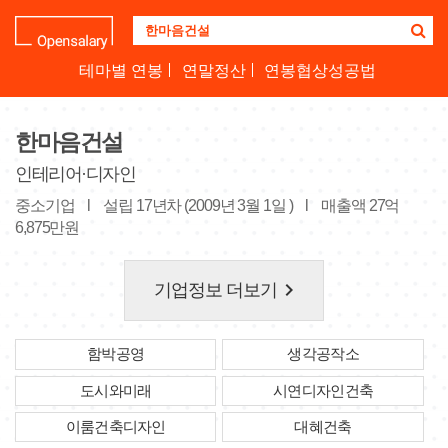
기
업
명
테마별 연봉
연말정산
연봉협상성공법
을
검
색
한마음건설
하
세
인테리어·디자인
요
중소기업
l
설립 17년차 (2009년 3월 1일 )
l
매출액 27억
6,875만원
keyboard_arrow_right
기업정보 더보기
함박공영
생각공작소
도시와미래
시연디자인건축
이룸건축디자인
대혜건축