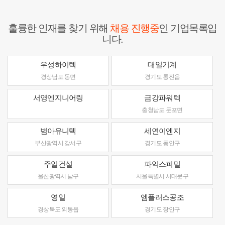
훌륭한 인재를 찾기 위해
채용 진행중
인 기업목록입
니다.
우성하이텍
대일기계
경상남도 동면
경기도 통진읍
서영엔지니어링
금강파워텍
충청남도 둔포면
범아유니텍
세연이엔지
부산광역시 강서구
경기도 동안구
주일건설
파익스퍼밀
울산광역시 남구
서울특별시 서대문구
영일
엠플러스공조
경상북도 외동읍
경기도 장안구