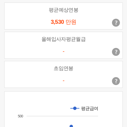
평균예상연봉
3,530
만원
올해입사자평균월급
-
초임연봉
-
평균급여
500