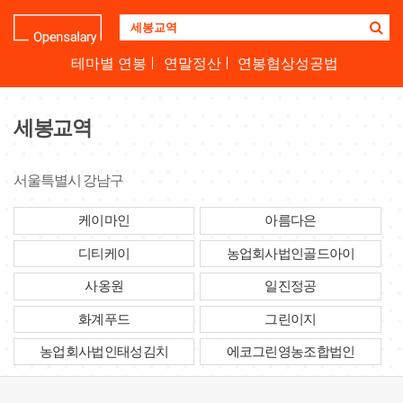
기
업
명
테마별 연봉
연말정산
연봉협상성공법
을
검
색
세봉교역
하
세
요
서울특별시 강남구
케이마인
아름다은
디티케이
농업회사법인골드아이
사옹원
일진정공
화계푸드
그린이지
농업회사법인태성김치
에코그린영농조합법인