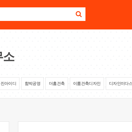
무소
유진아이디
함박공영
더홈건축
이룸건축디자인
디자인미다