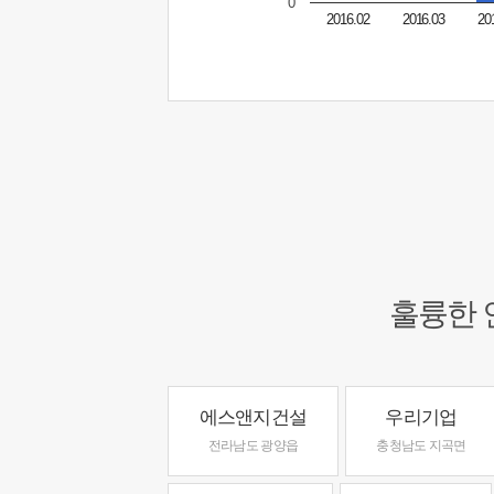
0
2016.02
2016.03
20
훌륭한 
에스앤지건설
우리기업
전라남도 광양읍
충청남도 지곡면