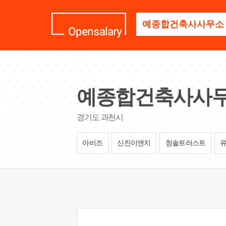
기
업
명
을
검
색
하
세
예종합건축사사
요
경기도 과천시
아비즈
신진이앤지
청솔트러스트