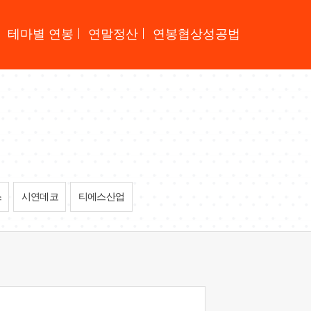
테마별 연봉
연말정산
연봉협상성공법
스
시연데코
티에스산업