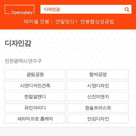
기
업
명
테마별 연봉
연말정산
연봉협상성공법
을
검
색
디자인감
하
세
요
인천광역시 연수구
광림공원
함박공영
시연디자인건축
시영디자인
한얼알앤디
신진이앤지
유진아이디
청솔트러스트
세라믹프로 홈케어
안김디자인