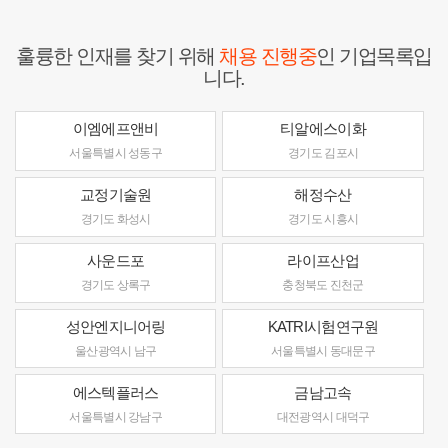
훌륭한 인재를 찾기 위해
채용 진행중
인 기업목록입
니다.
이엠에프앤비
티알에스이화
서울특별시 성동구
경기도 김포시
교정기술원
해정수산
경기도 화성시
경기도 시흥시
사운드포
라이프산업
경기도 상록구
충청북도 진천군
성안엔지니어링
KATRI시험연구원
울산광역시 남구
서울특별시 동대문구
에스텍플러스
금남고속
서울특별시 강남구
대전광역시 대덕구