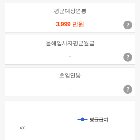
평균예상연봉
3,999
만원
올해입사자평균월급
-
초임연봉
-
평균급여
400