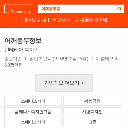
기
업
명
테마별 연봉
연말정산
연봉협상성공법
을
검
색
어깨동무정보
하
세
인테리어·디자인
요
중소기업
l
설립 32년차 (1994년 12월 15일 )
l
매출액 15억
3,935만원
keyboard_arrow_right
기업정보 더보기
스페이스제이
광림공원
플래너스디자인그룹
시영디자인
스페이스제이
그들