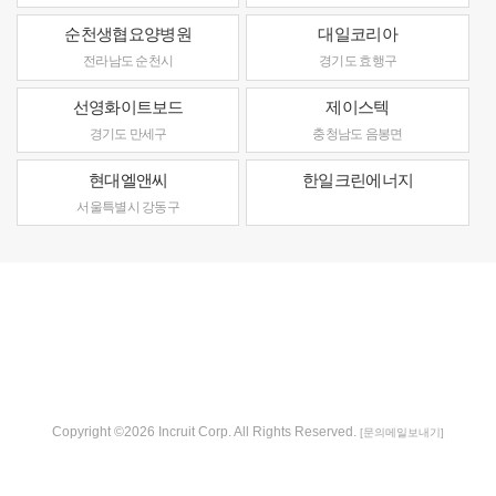
순천생협요양병원
대일코리아
전라남도 순천시
경기도 효행구
선영화이트보드
제이스텍
경기도 만세구
충청남도 음봉면
현대엘앤씨
한일크린에너지
서울특별시 강동구
Copyright ©2026 Incruit Corp. All Rights Reserved.
[문의메일보내기]