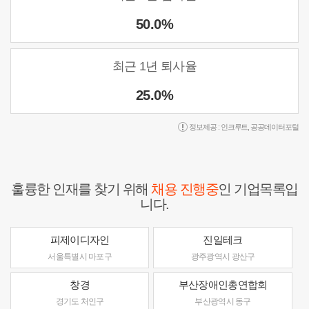
50.0%
최근 1년 퇴사율
25.0%
정보제공 :
인크루트
,
공공데이터포털
훌륭한 인재를 찾기 위해
채용 진행중
인 기업목록입
니다.
피제이디자인
진일테크
서울특별시 마포구
광주광역시 광산구
창경
부산장애인총연합회
경기도 처인구
부산광역시 동구