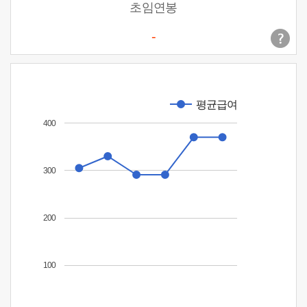
초임연봉
-
평균급여
400
300
200
100