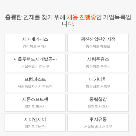
훌륭한 인재를 찾기 위해
채용 진행중
인 기업목록입
니다.
세아메카닉스
광진산업단양지점
경상북도 구미시
충청북도 매포읍
서울주택도시개발공사
서림주유소
서울특별시 강남구
충청북도 충주시
프럼파스트
메가터치
세종특별자치시 연동면
충청남도 서북구
제론소프트엔
동립철강
경기도 과천시
경기도 시흥시
제이앤제이
후지유통
경기도 가산면
서울특별시 서초구