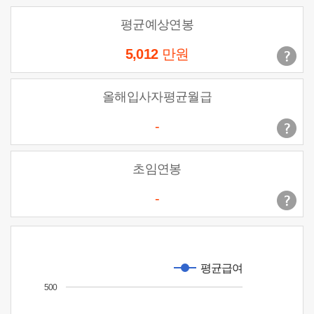
평균예상연봉
5,012
만원
올해입사자평균월급
-
초임연봉
-
평균급여
500