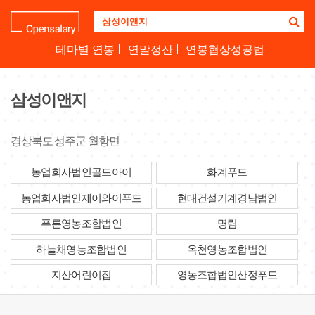
기
업
명
테마별 연봉
연말정산
연봉협상성공법
을
검
색
삼성이앤지
하
세
요
경상북도 성주군 월항면
농업회사법인골드아이
화계푸드
농업회사법인제이와이푸드
현대건설기계경남법인
푸른영농조합법인
명림
하늘채영농조합법인
옥천영농조합법인
지산어린이집
영농조합법인산정푸드