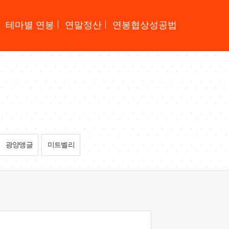
테마별 연봉
연말정산
연봉협상성공법
광양앵글
미트벨리