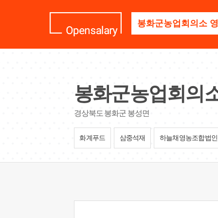
기
업
명
을
검
색
하
세
봉화군농업회의소
요
경상북도 봉화군 봉성면
화계푸드
삼중석재
하늘채영농조합법인