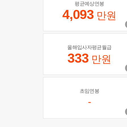
평균예상연봉
4,093
만원
올해입사자평균월급
333
만원
초임연봉
-