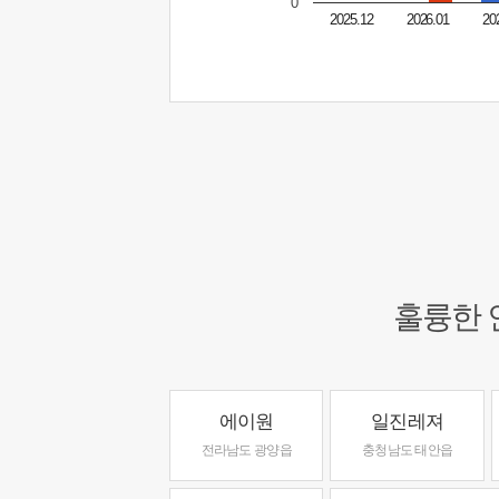
0
2025.12
2026.01
20
훌륭한 
에이원
일진레져
전라남도 광양읍
충청남도 태안읍