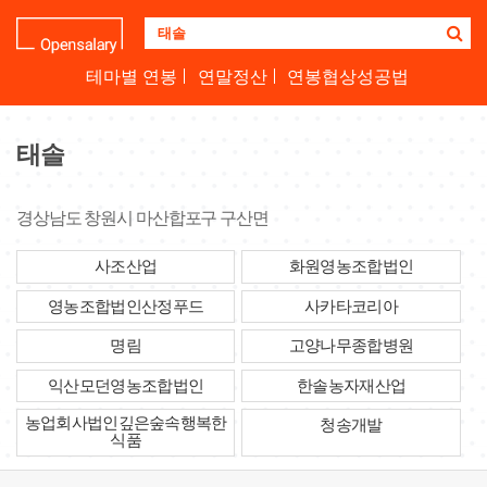
기
업
명
테마별 연봉
연말정산
연봉협상성공법
을
검
색
태솔
하
세
요
경상남도 창원시 마산합포구 구산면
사조산업
화원영농조합법인
영농조합법인산정푸드
사카타코리아
명림
고양나무종합병원
익산모던영농조합법인
한솔농자재산업
농업회사법인깊은숲속행복한
청송개발
식품