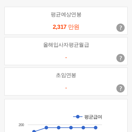
평균예상연봉
2,317
만원
올해입사자평균월급
-
초임연봉
-
평균급여
200