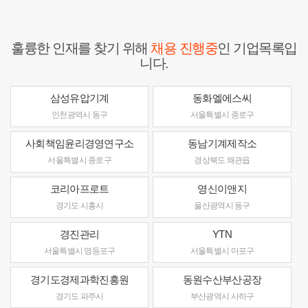
훌륭한 인재를 찾기 위해
채용 진행중
인 기업목록입
니다.
삼성유압기계
동화엘에스씨
인천광역시 동구
서울특별시 종로구
사회책임윤리경영연구소
동남기계제작소
서울특별시 종로구
경상북도 왜관읍
코리아프로트
영신이앤지
경기도 시흥시
울산광역시 동구
경진관리
YTN
서울특별시 영등포구
서울특별시 마포구
경기도경제과학진흥원
동원수산부산공장
경기도 파주시
부산광역시 사하구