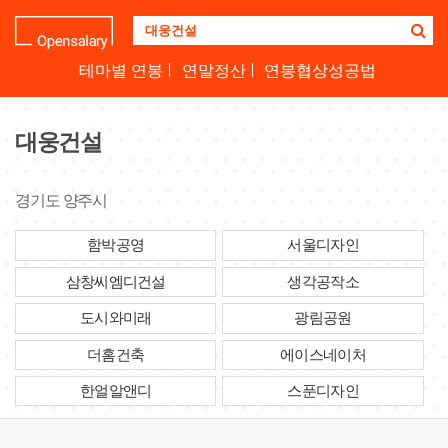
기
업
명
테마별 연봉
연말정산
연봉협상성공법
을
검
색
대웅건설
하
세
요
경기도 양주시
함박공영
서울디자인
삼창씨엠디건설
생각공작소
도시와미래
광림공원
더홈건축
에이스네이처
한얼알앤디
스푼디자인