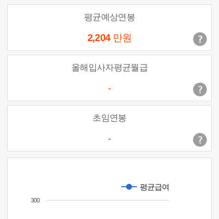
평균예상연봉
2,204
만원
올해입사자평균월급
-
초임연봉
-
평균급여
300