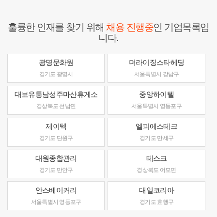
훌륭한 인재를 찾기 위해
채용 진행중
인 기업목록입
니다.
광명문화원
더라이징스타헤딩
경기도 광명시
서울특별시 강남구
대보유통남성주마산휴게소
중앙하이텔
경상북도 선남면
서울특별시 영등포구
제이텍
엘피에스테크
경기도 단원구
경기도 만세구
대원종합관리
테스크
경기도 만안구
경상북도 어모면
안스베이커리
대일코리아
서울특별시 영등포구
경기도 효행구