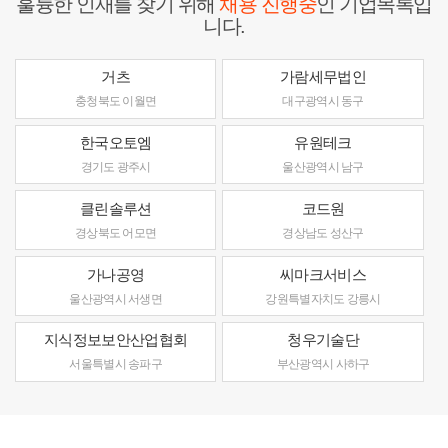
훌륭한 인재를 찾기 위해
채용 진행중
인 기업목록입
니다.
거츠
가람세무법인
충청북도 이월면
대구광역시 동구
한국오토엠
유원테크
경기도 광주시
울산광역시 남구
클린솔루션
코드원
경상북도 어모면
경상남도 성산구
가나공영
씨마크서비스
울산광역시 서생면
강원특별자치도 강릉시
지식정보보안산업협회
청우기술단
서울특별시 송파구
부산광역시 사하구