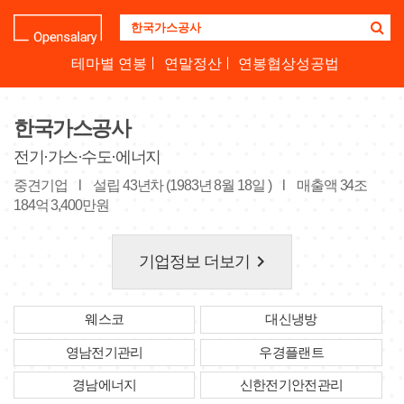
기
업
명
테마별 연봉
연말정산
연봉협상성공법
을
검
색
한국가스공사
하
세
전기·가스·수도·에너지
요
중견기업
l
설립 43년차 (1983년 8월 18일 )
l
매출액 34조
184억 3,400만원
keyboard_arrow_right
기업정보 더보기
웨스코
대신냉방
영남전기관리
우경플랜트
경남에너지
신한전기안전관리