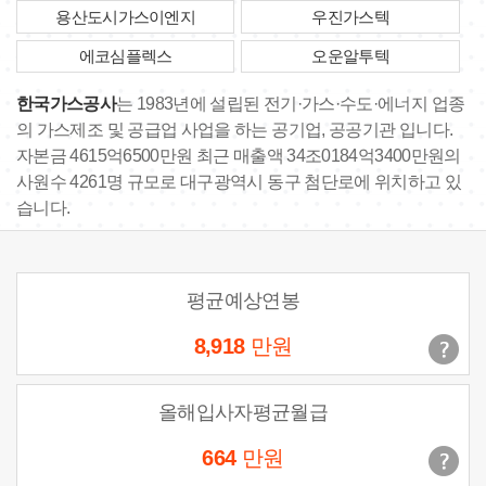
용산도시가스이엔지
우진가스텍
에코심플렉스
오운알투텍
한국가스공사
는 1983년에 설립된 전기·가스·수도·에너지 업종
의 가스제조 및 공급업 사업을 하는 공기업, 공공기관 입니다.
자본금 4615억6500만원 최근 매출액 34조0184억3400만원의
사원수 4261명 규모로 대구광역시 동구 첨단로에 위치하고 있
습니다.
평균예상연봉
8,918
만원
올해입사자평균월급
664
만원