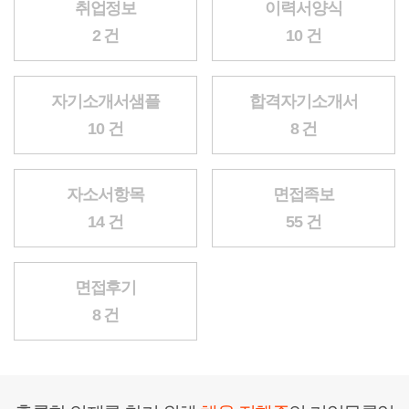
취업정보
이력서양식
2 건
10 건
자기소개서샘플
합격자기소개서
10 건
8 건
자소서항목
면접족보
14 건
55 건
면접후기
8 건