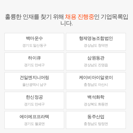
훌륭한 인재를 찾기 위해
채용 진행중
인 기업목록입
니다.
백마운수
형제영농조합법인
경기도 일산동구
경상남도 청덕면
하이큐
삼원동관
경기도 만세구
경상남도 진영읍
건일엔지니어링
케이비아이알로이
울산광역시 남구
충청남도 아산시
한신정공
백석화학
경기도 만세구
경상북도 화동면
에이에프프라텍
동주산업
경기도 월곶면
충청남도 탕정면