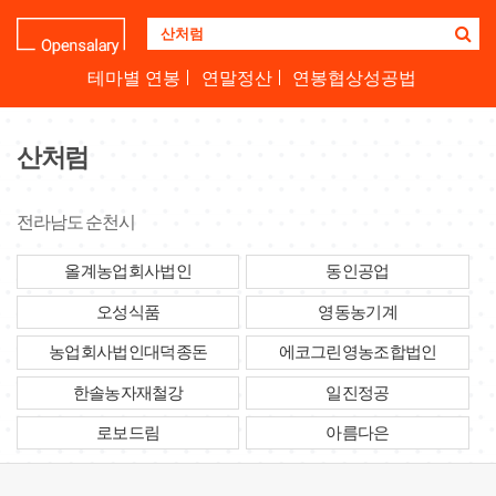
기
업
명
테마별 연봉
연말정산
연봉협상성공법
을
검
색
산처럼
하
세
요
전라남도 순천시
올계농업회사법인
동인공업
오성식품
영동농기계
농업회사법인대덕종돈
에코그린영농조합법인
한솔농자재철강
일진정공
로보드림
아름다은