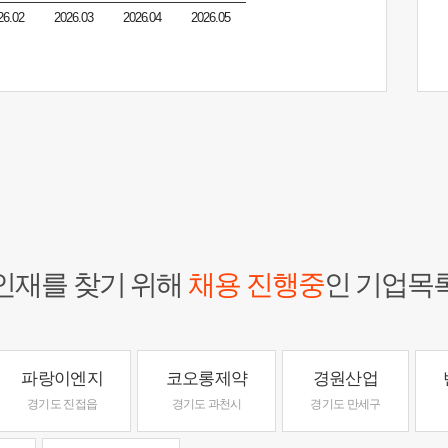
26.02
2026.03
2026.04
2026.05
인재를 찾기 위해
채용 진행중
인 기업목
파랑이엔지
코오롱제약
경원산업
경기도 진접읍
경기도 과천시
경기도 만세구