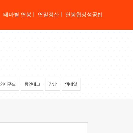
테마별 연봉
연말정산
연봉협상성공법
와이푸드
동인테크
장남
엠데일