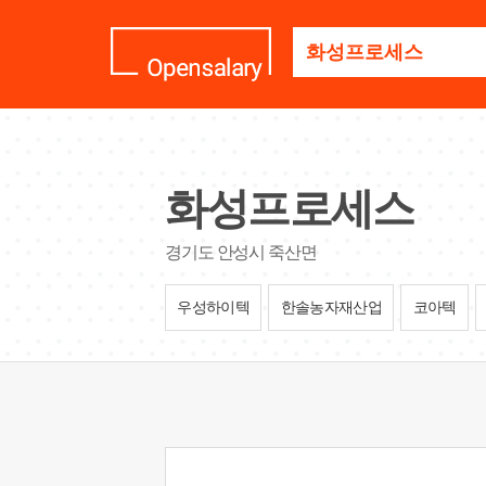
기
업
명
을
검
색
하
세
화성프로세스
요
경기도 안성시 죽산면
우성하이텍
한솔농자재산업
코아텍