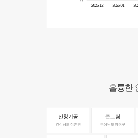
0
2025.12
2026.01
20
훌륭한 
산청기공
큰그림
경상남도 정촌면
경상남도 의창구