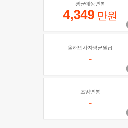
평균예상연봉
4,349
만원
올해입사자평균월급
-
초임연봉
-