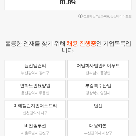
81.8%
정보제공 :
인크루트
,
공공데이터포털
훌륭한 인재를 찾기 위해
채용 진행중
인 기업목록입
니다.
원진엠앤티
어업회사법인케이푸드
부산광역시 강서구
전라남도 풍양면
연화노인요양원
부강특수산업
울산광역시 두동면
경상북도 영천시
미래챌린지인더스트리
탑선
인천광역시 서구
비전솔루션
대웅카본
서울특별시 광진구
부산광역시 사상구