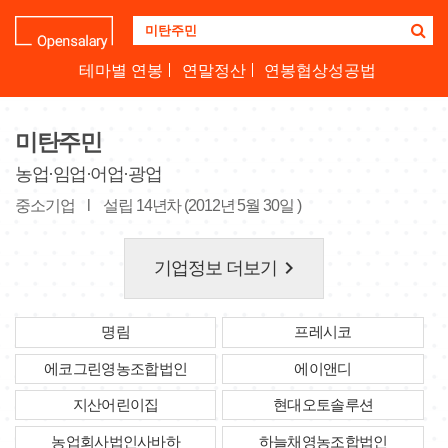
기
업
명
테마별 연봉
연말정산
연봉협상성공법
을
검
색
미탄주민
하
세
농업·임업·어업·광업
요
중소기업
l
설립 14년차 (2012년 5월 30일 )
keyboard_arrow_right
기업정보 더보기
명림
프레시코
에코그린영농조합법인
에이앤디
지산어린이집
현대오토솔루션
농업회사법인사바하
하늘채영농조합법인