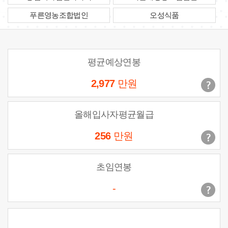
푸른영농조합법인
오성식품
평균예상연봉
2,977
만원
올해입사자평균월급
256
만원
초임연봉
-